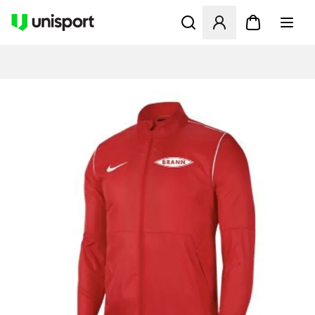
Åbner en Modal til at logge 