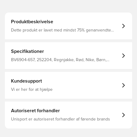
Produktbeskrivelse
Dette produkt er lavet med mindst 75% genanvendte
polyesterfibre Dri-FIT er et åndbart, hurtigtørrende
letvægts materiale, der leder fugt væk fra kroppen, så du
altid holdes tør, komfortabel og fokuseret Med lommer i
siderne, hvilket giver mulighed for opbevaring af
Specifikationer
personlige ejendele Overdel med en vandafvisende
finish, som vil holde dig tør i let regn Regular fit
BV6904-657, 252204, Regnjakke, Rød, Nike, Børn,
Fremstillet i 100% genanvendt polyester.
Mænd, Nike Park, Lange ærmer, This Product Is Made
With At Least 75% Recycled Polyester Fibers
Kundesupport
Vi er her for at hjælpe
Autoriseret forhandler
Unisport er autoriseret forhandler af førende brands