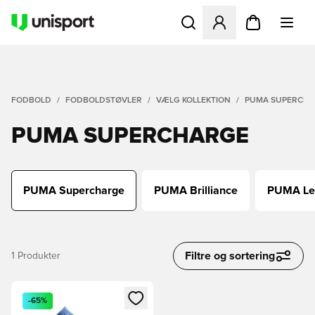
Åbner en Modal til at logge 
FODBOLD
FODBOLDSTØVLER
VÆLG KOLLEKTION
PUMA SUPERCH
PUMA SUPERCHARGE
PUMA Supercharge
PUMA Brilliance
PUMA Le
Filtre og sortering
1
Produkter
Åbner en Modal til at logge ind eller tilmelde dig som medle
-65%