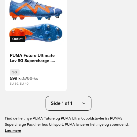
Outlet
PUMA Future Ultimate
Lav SG Supercharge -
Blå/PUMA Hvid/Orange
SG
599 kr.
1.700 kr.
EU 39, EU 40
Side 1 af 1
Find de helt nye PUMA Future og PUMA Ultra fodboldstøvler fra PUMA's
Supercharge Pack her hos Unisport. PUMA lancerer helt nye og spændende
farvevarianter som giver dig muligheden for at skille dig ud på banen.
Læs mere
Støvlerne er lavet til og inspireret af spillets mest dynamiske og hurtigste