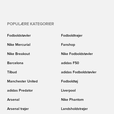
spillere som Neymar, Fridolina Rolfö and Kingsley Coman. Driv gæk med dine
modstandere ligesom Suarez og Coman og køb de helt nye PUMA
fodboldstøvler her hos Unisport.
POPULÆRE KATEGORIER
Fodboldstøvler
Fodboldtrøjer
Nike Mercurial
Fanshop
Nike Breakout
Nike Fodboldstøvler
Barcelona
adidas F50
Tilbud
adidas Fodboldstøvler
Manchester United
Fodboldtøj
adidas Predator
Liverpool
Arsenal
Nike Phantom
Arsenal trøjer
Landsholdstrøjer