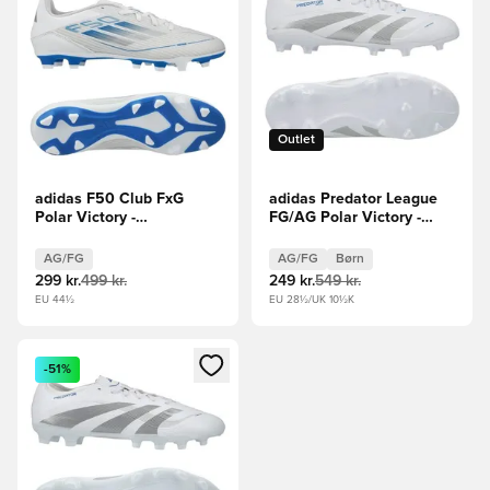
Outlet
adidas F50 Club FxG
adidas Predator League
Polar Victory -
FG/AG Polar Victory -
Hvid/Sølv/Blå
Hvid/Sølv/Blå Børn
AG/FG
AG/FG
Børn
299 kr.
499 kr.
249 kr.
549 kr.
EU 44½
EU 28½/UK 10½K
Åbner en Modal til at logge ind eller tilmelde dig som medle
-51%