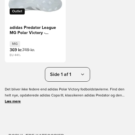
Outlet
adidas Predator League
MG Polar Victory -
Hvid/Sølv/Blå
MG
369 kr.
749 kr.
EU 44½
Side 1 af 1
Det bliver ikke federe end adidas Polar Victory fodboldstøvlerne. Find den
helt nye, opdaterede adidas Copa III, klassikeren adidas Predator og den
hurtige adidas F50 i smukke hvide colourways med blå detaljer, der tilføjer et
Læs mere
cool look. Fås i flere prisklasser og størrelser - find dit yndlingspar nedenfor,
og bestil i dag!