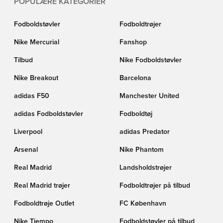
POPULÆRE KATEGORIER
Fodboldstøvler
Fodboldtrøjer
Nike Mercurial
Fanshop
Tilbud
Nike Fodboldstøvler
Nike Breakout
Barcelona
adidas F50
Manchester United
adidas Fodboldstøvler
Fodboldtøj
Liverpool
adidas Predator
Arsenal
Nike Phantom
Real Madrid
Landsholdstrøjer
Real Madrid trøjer
Fodboldtrøjer på tilbud
Fodboldtrøje Outlet
FC København
Nike Tiempo
Fodboldstøvler på tilbud