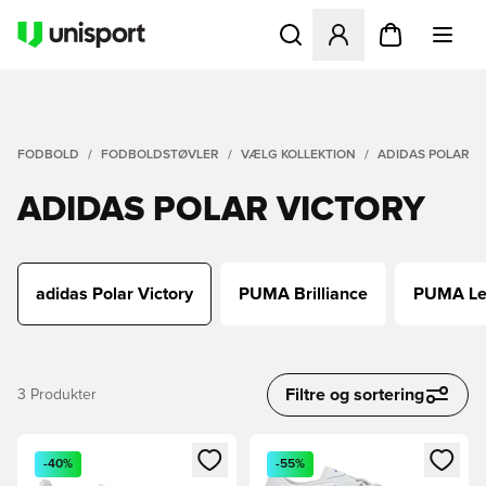
Åbner en Modal til at logge 
FODBOLD
FODBOLDSTØVLER
VÆLG KOLLEKTION
ADIDAS POLAR V
ADIDAS POLAR VICTORY
adidas Polar Victory
PUMA Brilliance
PUMA Le
Filtre og sortering
3
Produkter
Åbner en Modal til at logge ind eller tilmelde dig som medle
Åbner en Modal til at logge i
-40%
-55%