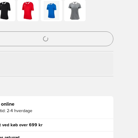
l til at logge ind eller tilmelde dig som medlem
 online
id:
2-4 hverdage
gt ved køb over 699 kr
s returret