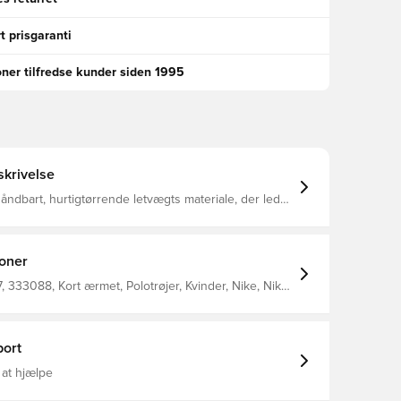
t prisgaranti
oner tilfredse kunder siden 1995
krivelse
t åndbart, hurtigtørrende letvægts materiale, der leder
 kroppen, så du altid holdes tør, komfortabel og
fokuseret Regular fit Fremstillet i 100% polyester.
ioner
333088, Kort ærmet, Polotrøjer, Kvinder, Nike, Nike
e, Rød, 75% Polyester 13% Cotton 12% Rayon
ort
 at hjælpe