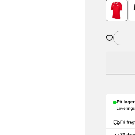
Åbner en Moda
På lager
Leveringst
Fri fra
30 dage