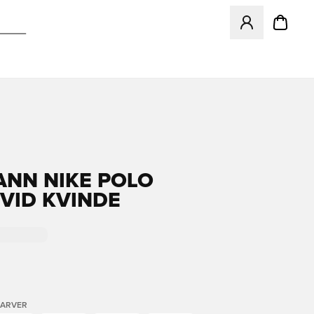
Åbner en Modal ti
ANN NIKE POLO
VID KVINDE
FARVER