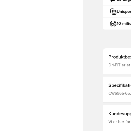
Unispor
10 mili
Produktbes
Dri-FIT er e
fugt væk fra
Specifikat
CW6965-657, 
Park, Voksn
Kundesupp
Vi er her for