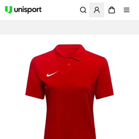
Åbner en Modal til at logge 