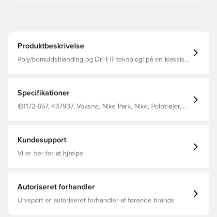
Produktbeskrivelse
Poly/bomuldsblanding og Dri-FIT-teknologi på en klassisk
polohalsudskæring Nike Dri-FIT-teknologien fjerner sved
fra din hud for hurtigere fordampning og hjælper dig med
at holde dig tør og behagelig 1/4 knap Ribbet
krave/manchetter Fremstillet af: 57% bomuld/ 43%
Specifikationer
polyester.
IB1172-657, 437937, Voksne, Nike Park, Nike, Polotrøjer,
Kvinder, Rød, Kort ærmet
Kundesupport
Vi er her for at hjælpe
Autoriseret forhandler
Unisport er autoriseret forhandler af førende brands