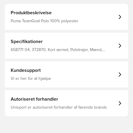
Produktbeskrivelse
Puma TeamGoal Polo 100% polyester
Specifikationer
658771 04, 372870, Kort ærmet, Polotrøjer, Mænd,
Voksne, PUMA, Hvid, Main Material 1: 100 Polyester
Recycled - Double Face Jacquard - 150.00 G/M² - Piece
Dyed - Chemical- Wicking (Bio-Based) - Drycell (Fun/001)
Kundesupport
Vi er her for at hjælpe
Autoriseret forhandler
Unisport er autoriseret forhandler af førende brands