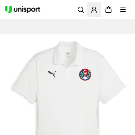
Åbner en Modal til at logge 