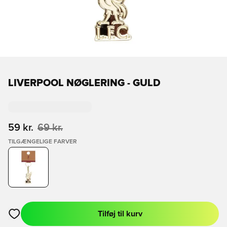
LIVERPOOL NØGLERING - GULD
59 kr.
69 kr.
TILGÆNGELIGE FARVER
Tilføj til kurv
Åbner en Modal til at logge ind eller tilmelde dig som medlem