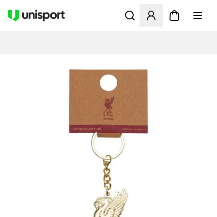
Åbner en Modal til at logge 