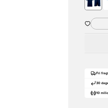
Åbner en Moda
Fri fra
30 dage
10 mili