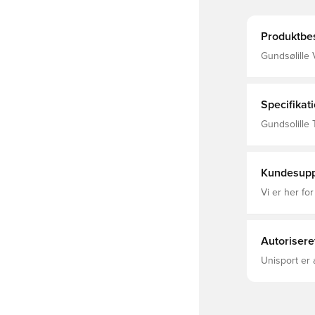
Produktbes
Gundsølille Vinter
Halsedisse
Specifikat
Gundsolille
Nike, Fodbol
Kundesupp
Vi er her for
Autorisere
Unisport er 