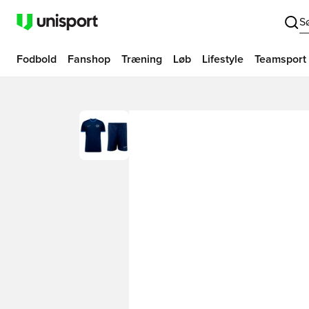
S
Fodbold
Fanshop
Træning
Løb
Lifestyle
Teamsport