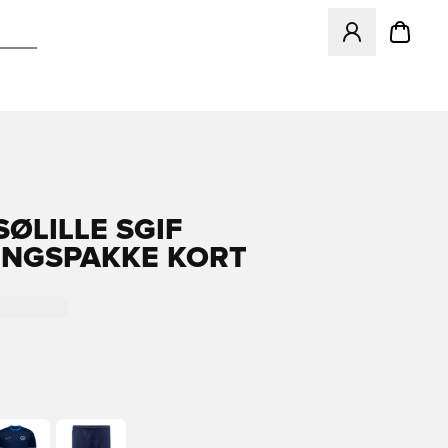
Åbner en Modal ti
ØLILLE SGIF
NGSPAKKE KORT