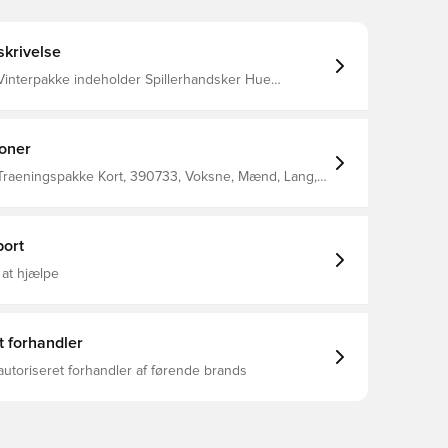
krivelse
pakke indeholder Spillerhandsker Hue
ioner
 Traeningspakke Kort, 390733, Voksne, Mænd, Lang,
dtrøjer
ort
 at hjælpe
t forhandler
autoriseret forhandler af førende brands