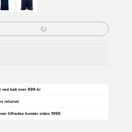
l til at logge ind eller tilmelde dig som medlem
gt ved køb over 699 kr
s returret
oner tilfredse kunder siden 1995