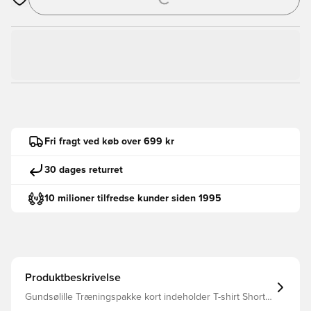
Åbner en Modal til at logge ind eller tilmelde dig som medlem
Fri fragt ved køb over 699 kr
30 dages returret
10 milioner tilfredse kunder siden 1995
Produktbeskrivelse
Gundsølille Træningspakke kort indeholder T-shirt Shorts
Overdele kommer med unisport i nakken