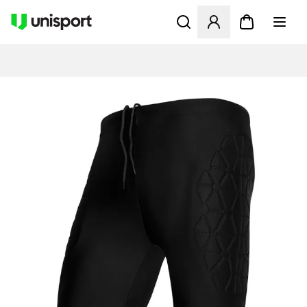
Åbner en Modal til at logge 