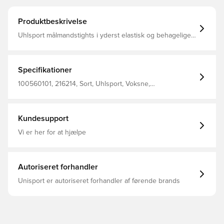
Produktbeskrivelse
Uhlsport målmandstights i yderst elastisk og behagelige
materialer Beskyttende puder på siderne lavet af PU
skum, dette gør dig endnu mere frygtløs i feltet Elastisk
talje med indvendig løbesnor Designet til at have
indenunder både korte og lange bukser Lavet i 80%
Specifikationer
polyamid og 20% spandex
100560101, 216214, Sort, Uhlsport, Voksne,
Målmandsudstyr, Mænd
Kundesupport
Vi er her for at hjælpe
Autoriseret forhandler
Unisport er autoriseret forhandler af førende brands