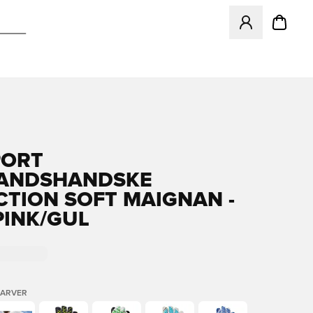
Åbner en Modal ti
PORT
ANDSHANDSKE
CTION SOFT MAIGNAN -
PINK/GUL
FARVER