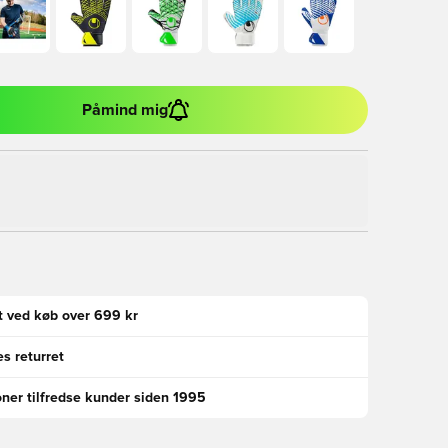
Påmind mig
gt ved køb over 699 kr
s returret
oner tilfredse kunder siden 1995