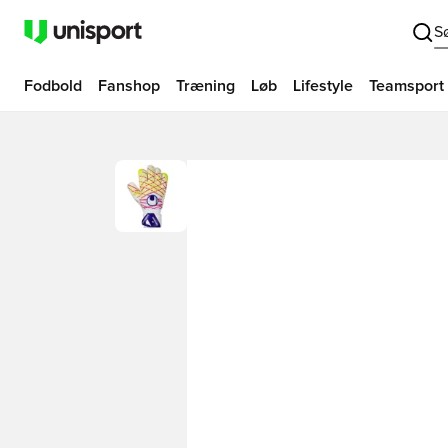
S
Fodbold
Fanshop
Træning
Løb
Lifestyle
Teamsport