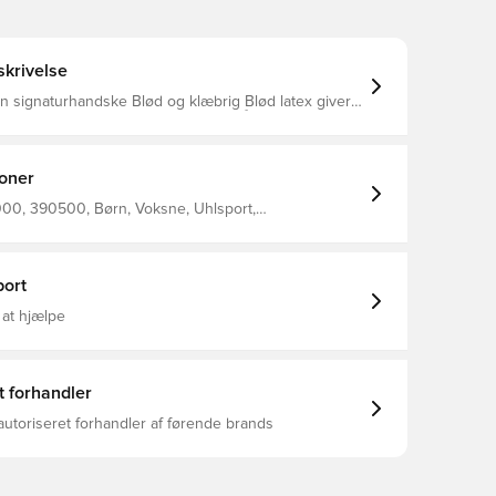
krivelse
dske Blød og klæbrig Blød latex giver
 greb i både våde og tørre forhold Åndbart og
ekstilmateriale Regelmæssigt snit
ioner
00, 390500, Børn, Voksne, Uhlsport,
dsker, Regular Cut, Nej, Basic, Mænd, Hvid
ort
 at hjælpe
t forhandler
autoriseret forhandler af førende brands