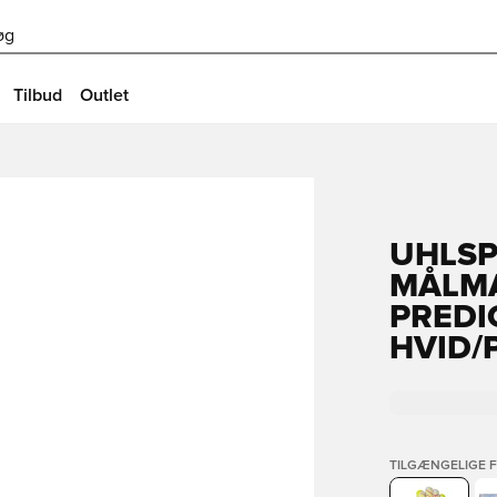
øg
Tilbud
Outlet
UHLS
MÅLM
PREDI
HVID/
TILGÆNGELIGE 