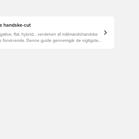
te handske-cut
egative, flat, hybrid... verdenen af målmandshandske
ke forvirrende. Denne guide gennemgår de vigtigste
 at hjælpe med at vælge den rette cut til enhver hånd.