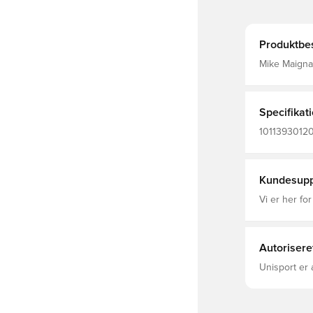
Produktbes
Mike Maignan signaturhan
fremragende
behageligt t
Specifikat
10113930120
Målmandshan
Kundesupp
Vi er her for
Autorisere
Unisport er 