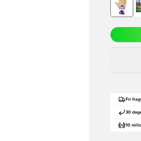
Fri fra
30 dage
10 mili