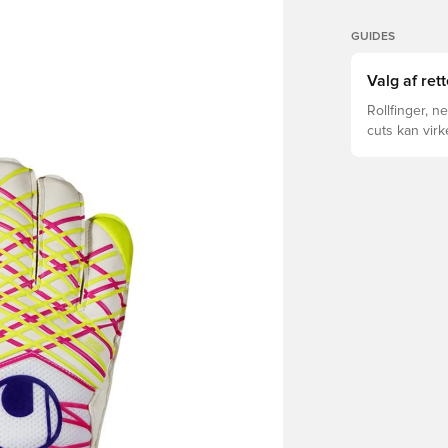
GUIDES
Valg af ret
Rollfinger, n
cuts kan vir
forskelle for