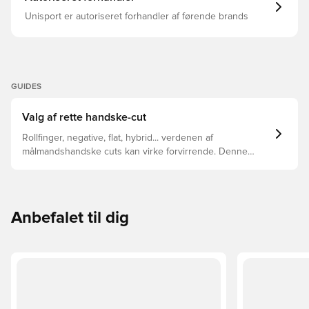
Unisport er autoriseret forhandler af førende brands
GUIDES
Valg af rette handske-cut
Rollfinger, negative, flat, hybrid... verdenen af
målmandshandske cuts kan virke forvirrende. Denne
guide gennemgår de vigtigste forskelle for at hjælpe med
at vælge den rette cut til enhver hånd.
Anbefalet til dig