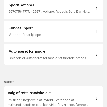
med PerformSkin-baghåndsbase og latex-slagzone sikrer
disse funktionsrige handsker målmændene strålende på
Specifikationer
banen AirVentsystem Forudformet konstruktion 3D
tommelfingertrin Tommelfingerindpakning Evolution
5570756-7777, 425271, Voksne, Reusch, Sort, Blå, Nej,
Negativt snit Sådan forlænges levetiden for Reusch
Målmandshandsker, Bedst, Mænd, Evolution Negative Cut
målmandshandsker
Kundesupport
Vi er her for at hjælpe
Autoriseret forhandler
Unisport er autoriseret forhandler af førende brands
GUIDES
Valg af rette handske-cut
Rollfinger, negative, flat, hybrid... verdenen af
målmandshandske cuts kan virke forvirrende. Denne