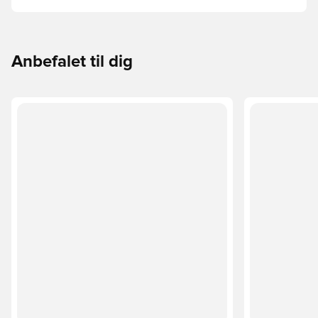
guide gennemgår de vigtigste forskelle for at hjælpe med
at vælge den rette cut til enhver hånd.
Anbefalet til dig