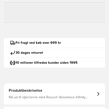
Fri fragt ved køb over 699 kr
30 dages returret
10 milioner tilfredse kunder siden 1995
Produktbeskrivelse
Nå ud til stjernerne med Reusch Venomous Infinity
Inspireret af kosmos livlige energi Indeholder det mest
holdbare Reusch Grip Infinity håndledsskum Kombineret