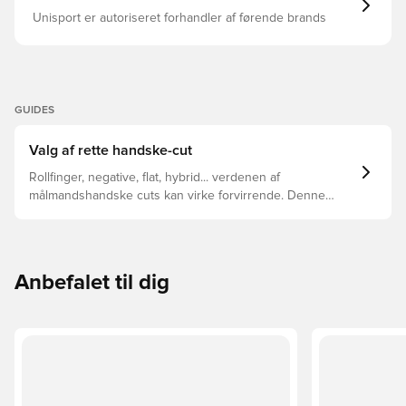
Unisport er autoriseret forhandler af førende brands
GUIDES
Valg af rette handske-cut
Rollfinger, negative, flat, hybrid... verdenen af
målmandshandske cuts kan virke forvirrende. Denne
guide gennemgår de vigtigste forskelle for at hjælpe med
at vælge den rette cut til enhver hånd.
Anbefalet til dig