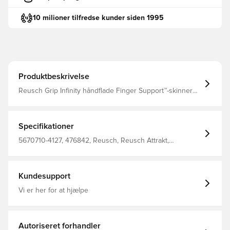
10 milioner tilfredse kunder siden 1995
Produktbeskrivelse
Reusch Grip Infinity håndflade Finger Support™-skinner
integreret i alle fem fingre giver ekstra stabilitet Micro
Mesh baghånd Punch Foam Thumbflex Elastisk manchet
Fuld strop Expanse Cut Sådan forlænger du levetiden på
din Reusch målmandshandske
Specifikationer
5670710-4127, 476842, Reusch, Reusch Attrakt,
Målmandshandsker, Bedre, Regular Cut, Blå, Ja, Mænd,
Voksne
Kundesupport
Vi er her for at hjælpe
Autoriseret forhandler