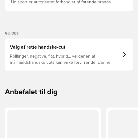
Unisport er autoriseret forhandler af førende brands
GUIDES
Valg af rette handske-cut
Rollfinger, negative, flat, hybrid... verdenen af
målmandshandske cuts kan virke forvirrende. Denne
guide gennemgår de vigtigste forskelle for at hjælpe med
at vælge den rette cut til enhver hånd.
Anbefalet til dig