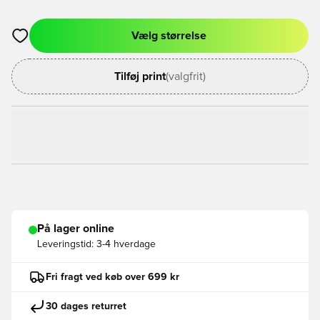
Vælg størrelse
Åbner en Modal til at logge ind eller tilmelde dig som medlem
Tilføj print
(valgfrit)
På lager online
Leveringstid:
3-4 hverdage
Fri fragt ved køb over 699 kr
30 dages returret