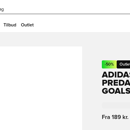
øg
Tilbud
Outlet
-
50
%
Outle
ADID
PREDA
GOALS
Fra
189 kr.