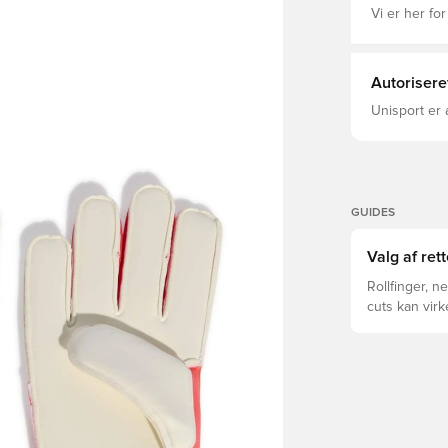
bolden.Med o
Vi er her for
innovation. 
udfordringen og l
Polyester(1
Midterst: 10
Autorisere
Yderst: 100
GRIP PRO la
Unisport er 
omsluttende 
GUIDES
Valg af ret
Rollfinger, n
cuts kan vir
forskelle for