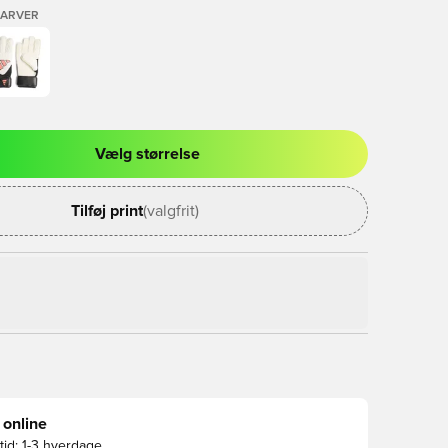
FARVER
Vælg størrelse
l til at logge ind eller tilmelde dig som medlem
Tilføj print
(valgfrit)
 online
id:
1-3 hverdage