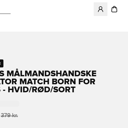
Åbner en Modal ti
t
AS MÅLMANDSHANDSKE
TOR MATCH BORN FOR
 - HVID/RØD/SORT
379 kr.