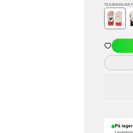
TILGÆNGELIGE 
Åbner en Moda
På lager
Leveringst