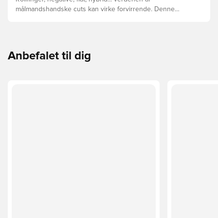
målmandshandske cuts kan virke forvirrende. Denne
guide gennemgår de vigtigste forskelle for at hjælpe med
at vælge den rette cut til enhver hånd.
Anbefalet til dig