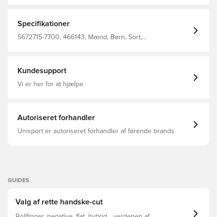
Specifikationer
5672715-7700, 466143, Mænd, Børn, Sort,
Målmandshandsker, Græs (FG), Nej, Negative Cut,
Reusch
Kundesupport
Vi er her for at hjælpe
Autoriseret forhandler
Unisport er autoriseret forhandler af førende brands
GUIDES
Valg af rette handske-cut
Rollfinger, negative, flat, hybrid... verdenen af