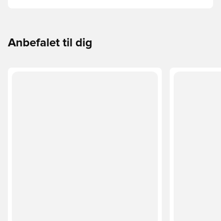
guide gennemgår de vigtigste forskelle for at hjælpe med
at vælge den rette cut til enhver hånd.
Anbefalet til dig