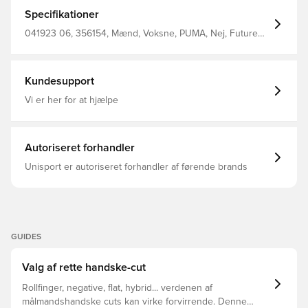
giver dig både beskyttelse og kraft, når du bokser bolden
væk i kritiske situationer Handsken er lavet med et
Specifikationer
Negative Cut, der giver dig en tættere pasform på
hånden. Syningen lægges på indersiden af handsken,
041923 06, 356154, Mænd, Voksne, PUMA, Nej, Future
hvilket samtidig giver dig en større latexoverflade, hvilket
Ultimate, Negative Cut, Målmandshandsker, Bedst, Sort,
giver dig en bedre evne til at kontrollere bolden
PUMA Eclipse, Palm : 100 Latexbackhand :95 Elastane+ 5
Polyester
Kundesupport
Vi er her for at hjælpe
Autoriseret forhandler
Unisport er autoriseret forhandler af førende brands
GUIDES
Valg af rette handske-cut
Rollfinger, negative, flat, hybrid... verdenen af
målmandshandske cuts kan virke forvirrende. Denne