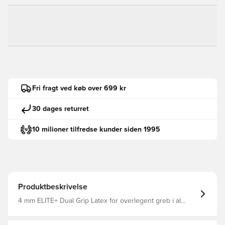
Fri fragt ved køb over 699 kr
30 dages returret
10 milioner tilfredse kunder siden 1995
Produktbeskrivelse
4 mm ELITE+ Dual Grip Latex for overlegent greb i al
slags vejr Strikket baghånd med konstruerede zoner for
støtte, åndbarhed og polstring Silikonestanszone, der