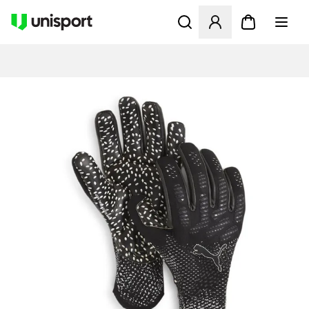
Åbner en Modal til at logge 