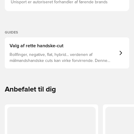
Unisport er autoriseret forhandler af førende brands
GUIDES
Valg af rette handske-cut
Rollfinger, negative, flat, hybrid... verdenen af
målmandshandske cuts kan virke forvirrende. Denne
guide gennemgår de vigtigste forskelle for at hjælpe med
at vælge den rette cut til enhver hånd.
Anbefalet til dig