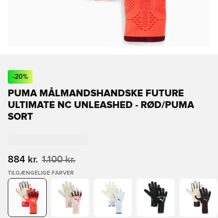
-
20
%
PUMA MÅLMANDSHANDSKE FUTURE
ULTIMATE NC UNLEASHED - RØD/PUMA
SORT
884 kr.
1.100 kr.
TILGÆNGELIGE FARVER