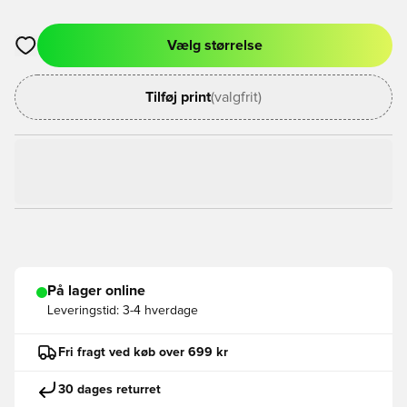
Vælg størrelse
Åbner en Modal til at logge ind eller tilmelde dig som medlem
Tilføj print
(valgfrit)
På lager online
Leveringstid:
3-4 hverdage
Fri fragt ved køb over 699 kr
30 dages returret