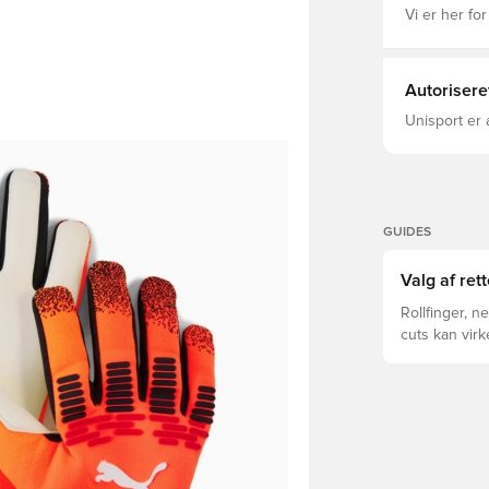
Vi er her for
Autorisere
Unisport er 
GUIDES
Valg af ret
Rollfinger, n
cuts kan vir
forskelle for