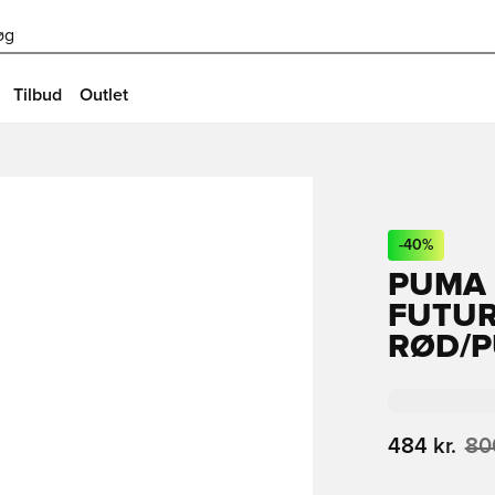
øg
Tilbud
Outlet
-
40
%
PUMA
FUTUR
RØD/P
484 kr.
800