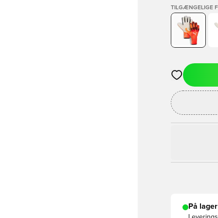
TILGÆNGELIGE 
Åbner en Moda
På lager
Leveringst