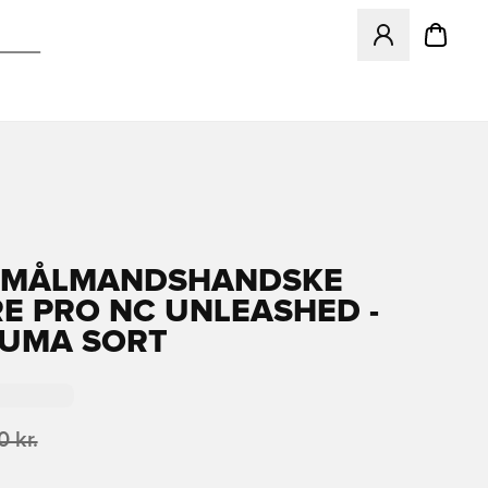
Åbner en Modal ti
 MÅLMANDSHANDSKE
E PRO NC UNLEASHED -
UMA SORT
 kr.