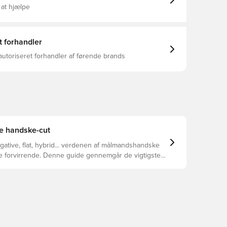
 at hjælpe
t forhandler
autoriseret forhandler af førende brands
te handske-cut
egative, flat, hybrid... verdenen af målmandshandske
ke forvirrende. Denne guide gennemgår de vigtigste
 at hjælpe med at vælge den rette cut til enhver hånd.