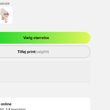
FARVER
Vælg størrelse
l til at logge ind eller tilmelde dig som medlem
Tilføj print
(valgfrit)
 online
id:
3-4 hverdage