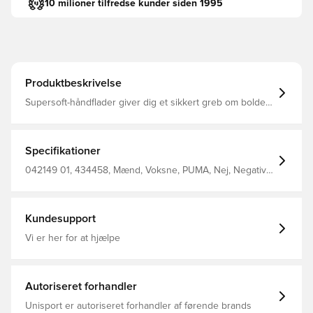
10 milioner tilfredse kunder siden 1995
Produktbeskrivelse
Supersoft-håndflader giver dig et sikkert greb om bolden
Præget baghånd giver fleksibilitet og forbedrer din
slagkraft Håndledslukning med sidesnit for nem
indstigning Strop i fuld længde sikrer en tæt lukning 2
mm Supersoft-håndflade Negative Cut
Specifikationer
042149 01, 434458, Mænd, Voksne, PUMA, Nej, Negative
Cut, Målmandshandsker, Bedre, Latex 44%, Pes 55%, Pu
1%, Blå, Pink, PUMA Showtime
Kundesupport
Vi er her for at hjælpe
Autoriseret forhandler
Unisport er autoriseret forhandler af førende brands