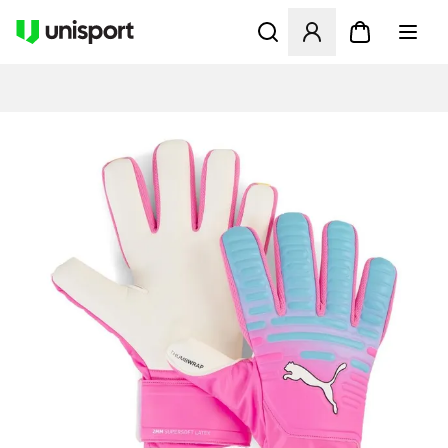
Åbner en Modal til at logge 