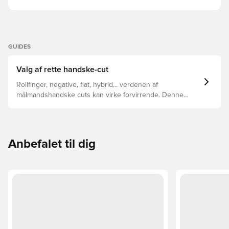
GUIDES
Valg af rette handske-cut
Rollfinger, negative, flat, hybrid... verdenen af
målmandshandske cuts kan virke forvirrende. Denne
guide gennemgår de vigtigste forskelle for at hjælpe med
at vælge den rette cut til enhver hånd.
Anbefalet til dig