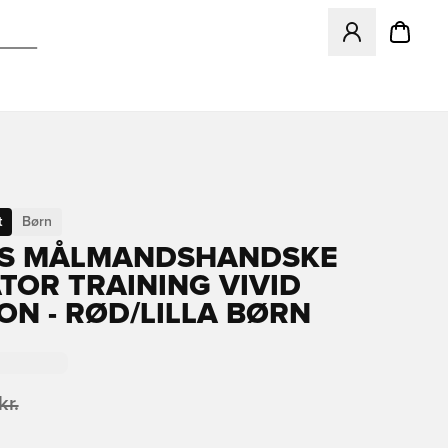
Åbner en Modal ti
t
Børn
AS MÅLMANDSHANDSKE
TOR TRAINING VIVID
ON - RØD/LILLA BØRN
kr.