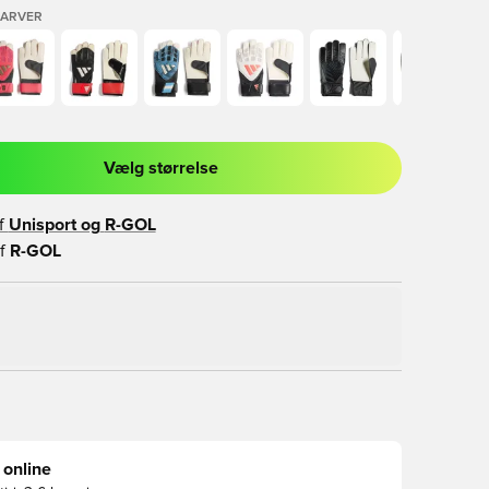
FARVER
Vælg størrelse
l til at logge ind eller tilmelde dig som medlem
f
Unisport og
R-GOL
f
R-GOL
 online