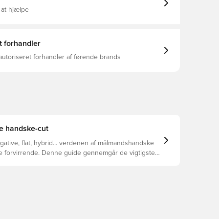
 at hjælpe
t forhandler
autoriseret forhandler af førende brands
te handske-cut
egative, flat, hybrid... verdenen af målmandshandske
ke forvirrende. Denne guide gennemgår de vigtigste
 at hjælpe med at vælge den rette cut til enhver hånd.