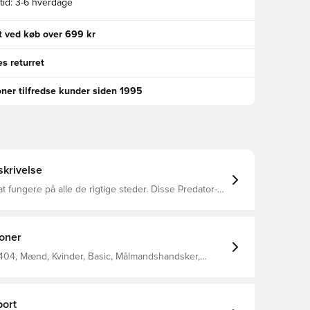
id:
3-6 hverdage
gt ved køb over 699 kr
s returret
oner tilfredse kunder siden 1995
krivelse
at fungere på alle de rigtige steder. Disse Predator-
sker i juniorstørrelse fra adidas er lavet til
n og har et Regular snit i fingrene, så du kan føle
er lange træningspas. Regular cut Håndflade:
kum af 100% EVA Håndledsrem, der går halvvejs rundt
ioner
et Ventilationsåbning
404, Mænd, Kvinder, Basic, Målmandshandsker,
ining, Nej, adidas, Børn, Regular Cut, adidas Vivid
d
ort