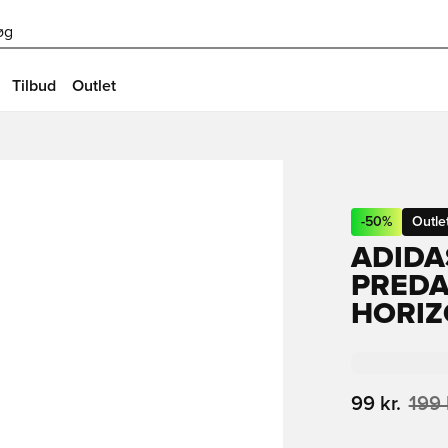
øg
Tilbud
Outlet
-
50
%
Outle
ADID
PREDA
HORIZ
99 kr.
199 