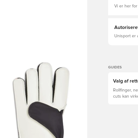
Vi er her for
Autorisere
Unisport er 
GUIDES
Valg af ret
Rollfinger, n
cuts kan vir
forskelle for