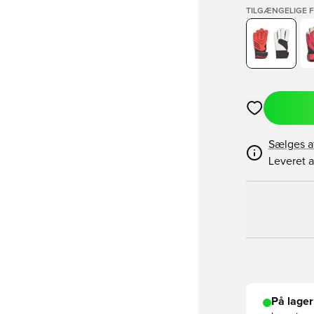
TILGÆNGELIGE 
Åbner en Moda
Sælges a
Leveret a
På lager