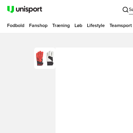
S
Fodbold
Fanshop
Træning
Løb
Lifestyle
Teamsport