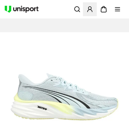
Åbner en Modal til at logge 