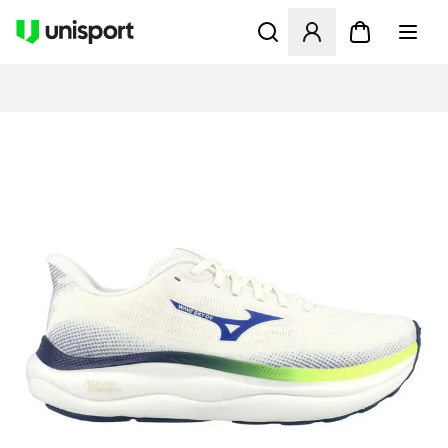
Åbner en Modal til at logge 