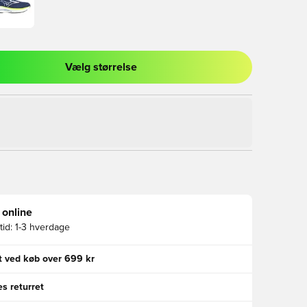
Vælg størrelse
l til at logge ind eller tilmelde dig som medlem
 online
id:
1-3 hverdage
gt ved køb over 699 kr
s returret