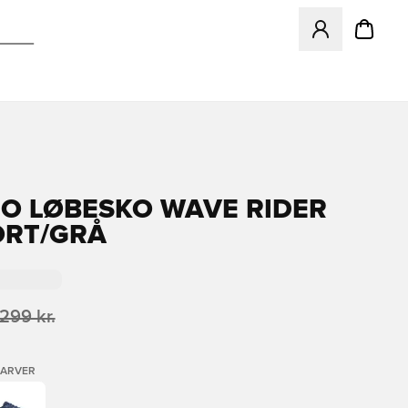
Åbner en Modal ti
O LØBESKO WAVE RIDER
SORT/GRÅ
.299 kr.
FARVER