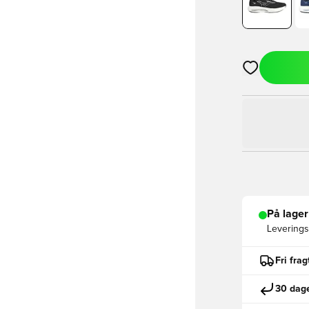
Åbner en Moda
På lager
Leveringst
Fri fra
30 dage