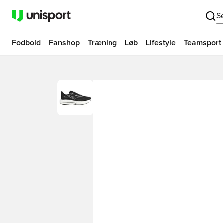
S
Fodbold
Fanshop
Træning
Løb
Lifestyle
Teamsport