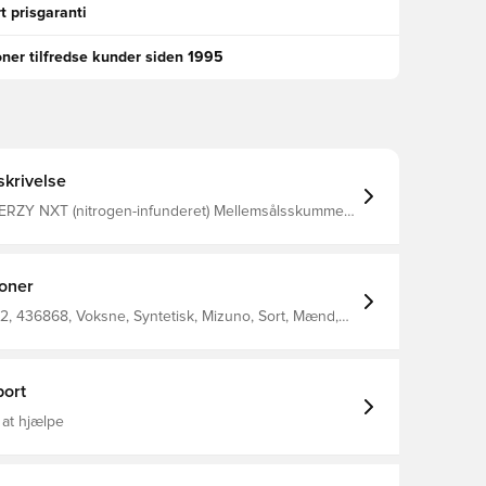
t prisgaranti
oner tilfredse kunder siden 1995
krivelse
ZY NXT (nitrogen-infunderet) Mellemsålsskummet
Det bruges i hele mellemsålen for
esponsivitet. MIZUNO WAVE Wave Plate'en
bering Stabilitet under
ioner
 i hvert skridt Jævn vægtoverførsel fra hæl til tå
, 436868, Voksne, Syntetisk, Mizuno, Sort, Mænd,
ort
 at hjælpe