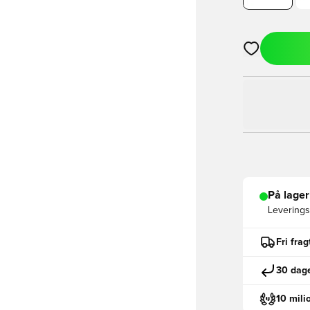
Åbner en Moda
På lager
Leveringst
Fri fra
30 dage
10 mili