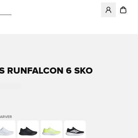
Åbner en Modal ti
S RUNFALCON 6 SKO
FARVER