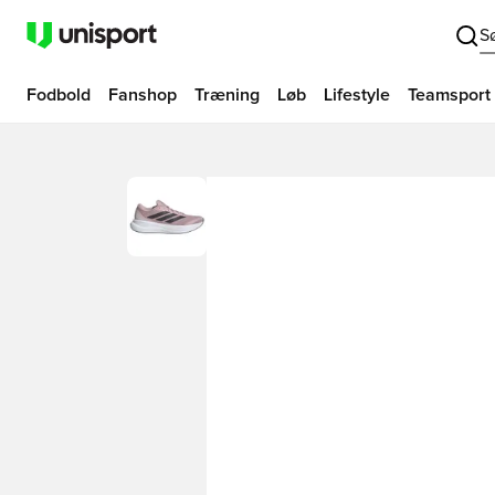
S
Fodbold
Fanshop
Træning
Løb
Lifestyle
Teamsport