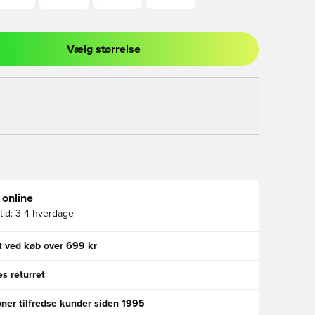
Vælg størrelse
l til at logge ind eller tilmelde dig som medlem
 online
id:
3-4 hverdage
gt ved køb over 699 kr
s returret
oner tilfredse kunder siden 1995