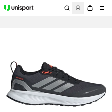
Åbner en Modal til at logge 