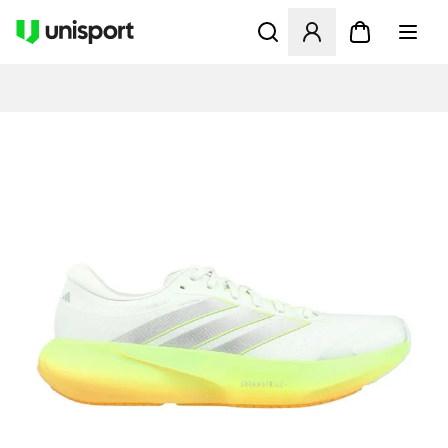
Åbner en Modal til at logge 