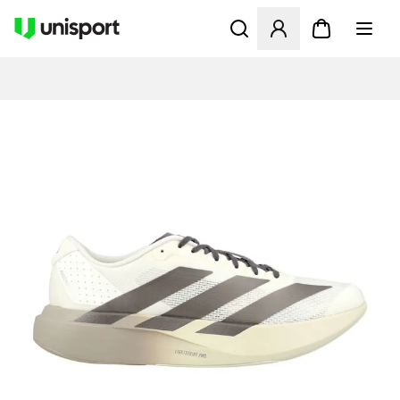
Åbner en Modal til at logge 