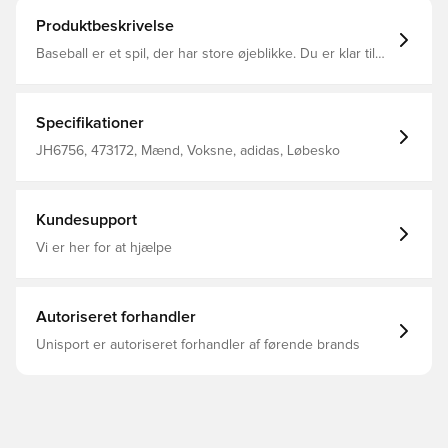
Produktbeskrivelse
Baseball er et spil, der har store øjeblikke. Du er klar til
dem alle i disse adidas-baseballsko. Ydersålen graver sig
ned i snavs og græs, så du kan springe fra basen for et
steal. Den syntetiske overdel er holdbar nok til at modstå
en sæson med spil. Almindelig pasform Snørelukning
Specifikationer
Syntetisk overdel Tekstilfor Ydersål i gummi
JH6756, 473172, Mænd, Voksne, adidas, Løbesko
Kundesupport
Vi er her for at hjælpe
Autoriseret forhandler
Unisport er autoriseret forhandler af førende brands