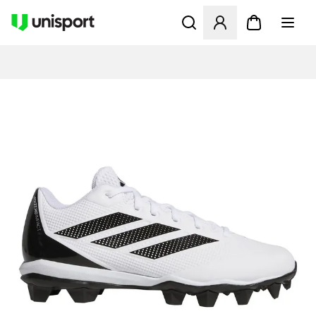
Åbner en Modal til at logge 