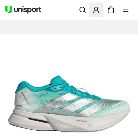
Åbner en Modal til at logge 