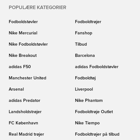
POPULÆRE KATEGORIER
Fodboldstøvler
Fodboldtrøjer
Nike Mercurial
Fanshop
Nike Fodboldstøvler
Tilbud
Nike Breakout
Barcelona
adidas F50
adidas Fodboldstøvler
Manchester United
Fodboldtøj
Arsenal
Liverpool
adidas Predator
Nike Phantom
Landsholdstrøjer
Fodboldtrøje Outlet
FC København
Nike Tiempo
Real Madrid trøjer
Fodboldtrøjer på tilbud