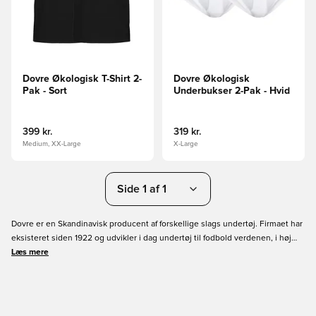
Dovre Økologisk T-Shirt 2-
Dovre Økologisk
Pak - Sort
Underbukser 2-Pak - Hvid
399 kr.
319 kr.
Medium, XX-Large
X-Large
Side 1 af 1
Dovre er en Skandinavisk producent af forskellige slags undertøj. Firmaet har
eksisteret siden 1922 og udvikler i dag undertøj til fodbold verdenen, i høj
kvalitet. Hos Unisport kan du find et stort udvalg af Dovre produkter, som
Læs mere
underbukser, sokker og t-shirts. Bestil dit favorit produkt online i vores Dovre
shop. Vi garanterer enkel shopping og hurtig levering.