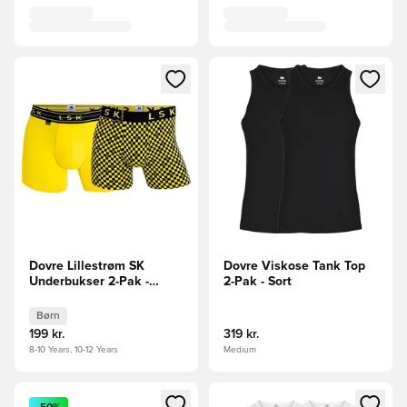
Åbner en Modal til at logge ind eller tilmelde dig som medle
Åbner en Modal til at logge i
Dovre Lillestrøm SK
Dovre Viskose Tank Top
Underbukser 2-Pak -
2-Pak - Sort
Gul/Sort Børn
Børn
199 kr.
319 kr.
8-10 Years, 10-12 Years
Medium
Åbner en Modal til at logge ind eller tilmelde dig som medle
Åbner en Modal til at logge i