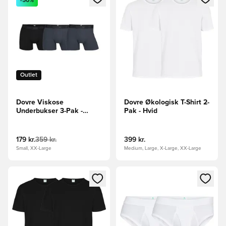
-50%
Outlet
Dovre Viskose
Dovre Økologisk T-Shirt 2-
Underbukser 3-Pak -
Pak - Hvid
Sort/Grå
179 kr.
359 kr.
399 kr.
Small, XX-Large
Medium, Large, X-Large, XX-Large
Åbner en Modal til at logge ind eller tilmelde dig som medle
Åbner en Modal til at logge i