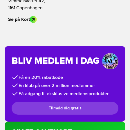
Vimmelskaftet 42,
1161 Copenhagen
Se på Kort
BLIV MEDLEM I DAG
Få en 20% rabatkode
En klub på over 2 million medlemmer
Få adgang til eksklusive medlemsprodukter
Tilmeld dig gratis