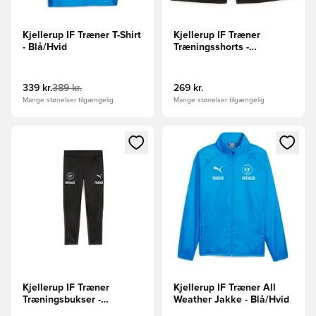
Kjellerup IF Træner T-Shirt
Kjellerup IF Træner
- Blå/Hvid
Træningsshorts -
Sort/Hvid
339 kr.
389 kr.
269 kr.
Mange størrelser tilgængelig
Mange størrelser tilgængelig
Åbner en Modal til at logge ind eller tilmelde dig som medle
Åbner en Modal til at logge i
Kjellerup IF Træner
Kjellerup IF Træner All
Træningsbukser -
Weather Jakke - Blå/Hvid
Sort/Hvid