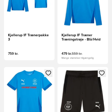
Kjellerup IF Trænerpakke
Kjellerup IF Træner
3
Træningstrøje - Blå/Hvid
759 kr.
479 kr.
559 kr.
Mange størrelser tilgængelig
Åbner en Modal til at logge ind eller tilmelde dig som medle
Åbner en Modal til at logge i