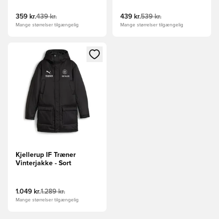
359 kr.
439 kr.
439 kr.
539 kr.
Mange størrelser tilgængelig
Mange størrelser tilgængelig
Åbner en Modal til at logge ind eller tilmelde dig som medle
Kjellerup IF Træner
Vinterjakke - Sort
1.049 kr.
1.289 kr.
Mange størrelser tilgængelig