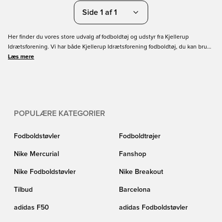
Side 1 af 1
Her finder du vores store udvalg af fodboldtøj og udstyr fra Kjellerup
Idrætsforening. Vi har både Kjellerup Idrætsforening fodboldtøj, du kan bruge
til trænings- og kampdag, ligesom du kan finde dit hverdagstøj med
Læs mere
klubbens logo. Bestil dit nye fodboldgear online i dag med hurtig levering.
POPULÆRE KATEGORIER
Fodboldstøvler
Fodboldtrøjer
Nike Mercurial
Fanshop
Nike Fodboldstøvler
Nike Breakout
Tilbud
Barcelona
adidas F50
adidas Fodboldstøvler