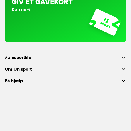
GIV ET GAVEKORT
Køb nu
#unisportlife
Om Unisport
Få hjælp