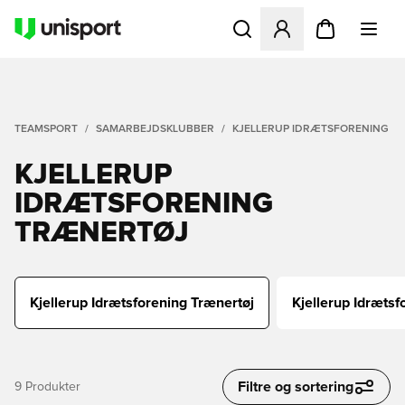
Åbner en Modal til at logge 
TEAMSPORT
SAMARBEJDSKLUBBER
KJELLERUP IDRÆTSFORENING
KJELLERUP
IDRÆTSFORENING
TRÆNERTØJ
Kjellerup Idrætsforening Trænertøj
Kjellerup Idræts
Filtre og sortering
9
Produkter