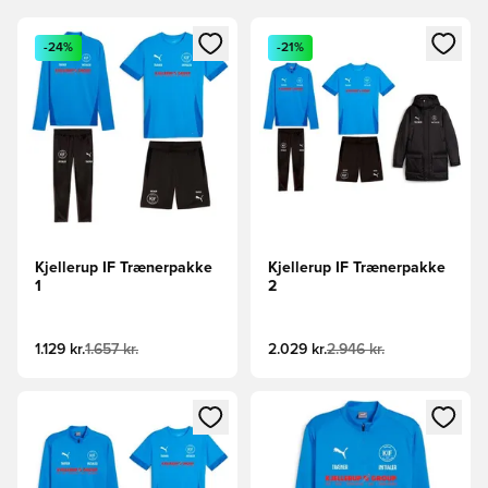
Åbner en Modal til at logge ind eller tilmelde dig som medle
Åbner en Modal til at logge i
-24%
-21%
Kjellerup IF Trænerpakke
Kjellerup IF Trænerpakke
1
2
1.129 kr.
1.657 kr.
2.029 kr.
2.946 kr.
Åbner en Modal til at logge ind eller tilmelde dig som medle
Åbner en Modal til at logge i