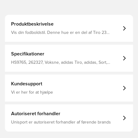
Produktbeskrivelse
Vis din fodboldstil. Denne hue er en del af Tiro 23
League-kollektionen og holder dig godt tilpas med blødt
strikstof. Det ribstrikkede, foldbare opslag viser din
sportsstil i form af et broderet adidas 3 Bar-logo.
Hovedmateriale: 100% Polyester(100% Genbrugs)
Specifikationer
Oprullet opslag
HS9765, 262327, Voksne, adidas Tiro, adidas, Sort,
Mænd, Huer
Kundesupport
Vi er her for at hjælpe
Autoriseret forhandler
Unisport er autoriseret forhandler af førende brands