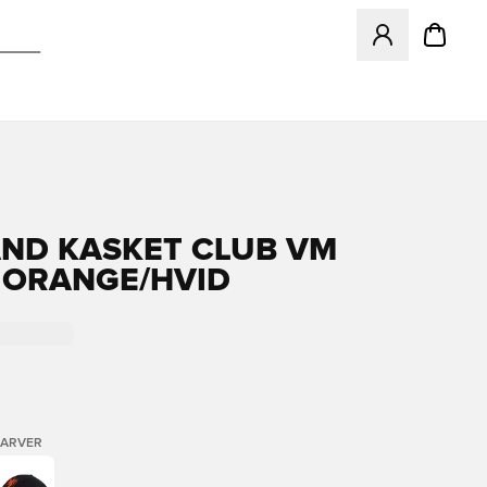
Åbner en Modal ti
ND KASKET CLUB VM
- ORANGE/HVID
FARVER