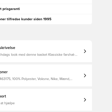
t prisgaranti
oner tilfredse kunder siden 1995
krivelse
chdags look med denne kasket Klassiske farshat-
er sammen med landsholdsoplysninger for at
ed at repræsentere dit land Broderede øjenlåg giver
usterbar rygrem giver dig den perfekte pasform
af 100% polyester.
ioner
 463175, 100% Polyester, Voksne, Nike, Mænd,
ket, VM, Orange
ort
 at hjælpe