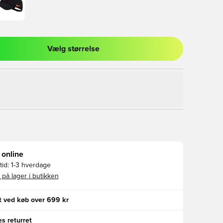
Vælg størrelse
l til at logge ind eller tilmelde dig som medlem
 online
id:
1-3 hverdage
 på lager i butikken
gt ved køb over 699 kr
s returret