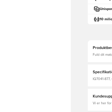
Unispor
10 mili
Produktbes
Fuld dit mat
vibber komm
hjælpe dig m
åndbarhed J
Fremstillet 
Specifikat
IQ7041-877,
Kvinder, Kas
Kundesupp
Vi er her for