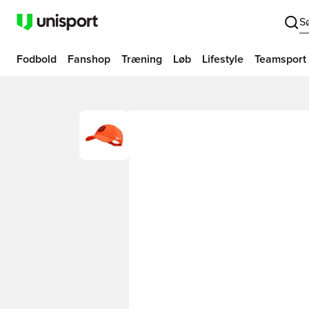
S
Fodbold
Fanshop
Træning
Løb
Lifestyle
Teamsport