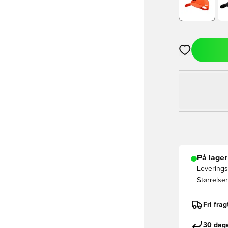
Åbner en Moda
På lager
Leveringst
Størrelser
Fri fra
30 dage