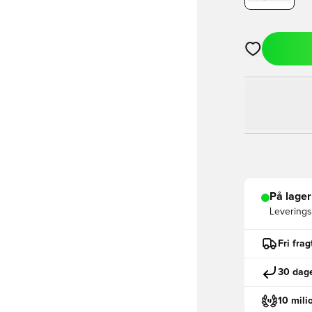
Åbner en Moda
På lager
Leveringst
Fri fra
30 dage
10 mili