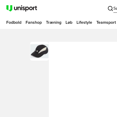
S
Fodbold
Fanshop
Træning
Løb
Lifestyle
Teamsport