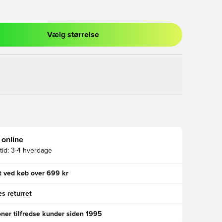
Vælg størrelse
l til at logge ind eller tilmelde dig som medlem
 online
id:
3-4 hverdage
gt ved køb over 699 kr
s returret
oner tilfredse kunder siden 1995