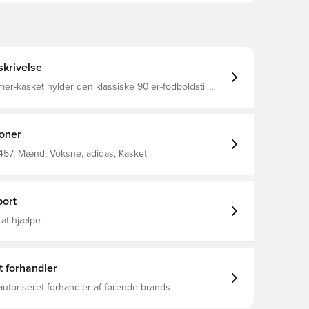
krivelse
r-kasket hylder den klassiske 90'er-fodboldstil
et, der bevarer sin kant. Den er designet til
 og udstråler en afslappet selvtillid, der nemt
 fra gaden til lægterne.En mellembuet solskærm og
r looket skarpt, mens mesh-paneler i siden giver
ioner
rhed og komfort i varmt vejr. Kasketten er bygget til
 holder sin form og er pålidelig til
457, Mænd, Voksne, adidas, Kasket
g.Med en justerbar rem bagpå tilpasser den sig din
rytme. Denne kasket med adidas-mærke kombinerer
rtsdesign med alsidig lethed til nutiden.
ale: 100% Polyester(100% Genbrugs) / Indlæg: 100%
ort
00% Genbrugs) / Svedebånd: 100% Polyester(100%
 Solskærm (lam): 100% Polyester(100% Genbrugs)
 at hjælpe
å sidepanelet Mellembuet solskærm og skygge
t forhandler
autoriseret forhandler af førende brands