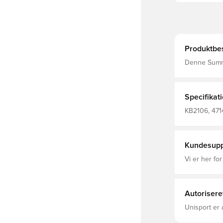
Produktbes
Denne Summe
med en silhu
hverdagsbrug
bevæger sig
skygge holde
Specifikat
ekstra åndba
at holde, den
KB2106, 471
hverdagsbru
pasform og 
klassisk spo
Hovedmateri
Kundesupp
Polyester(1
Genbrugs) /
Vi er her for
Mesh-stof p
Autorisere
Unisport er 