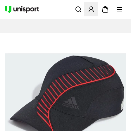
Åbner en Modal til at logge 