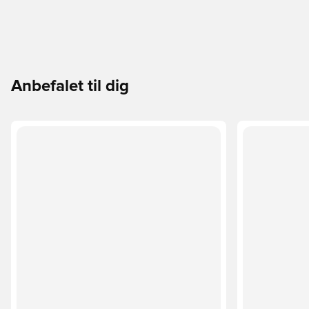
% polyester (100 % genanvendt)
Anbefalet til dig