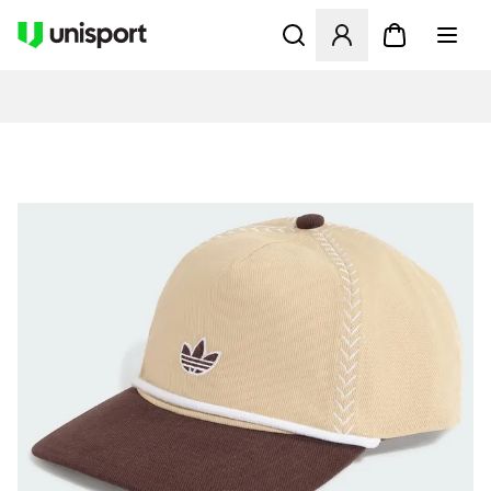
Åbner en Modal til at logge 