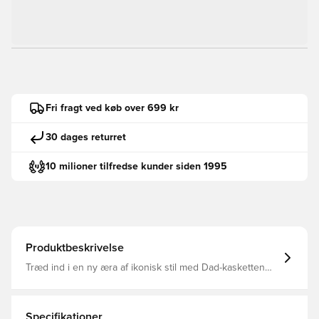
Fri fragt ved køb over 699 kr
30 dages returret
10 milioner tilfredse kunder siden 1995
Produktbeskrivelse
Træd ind i en ny æra af ikonisk stil med Dad-kasketten
med reb, en dristig hyldest til adidas' amerikansk-
inspirerede arv. Denne kasket har rødder i arkiverne og
kombinerer klassiske sportsvibes med moderne
streetwear-stil.Dad-kasketformen forvandles med et unikt
Specifikationer