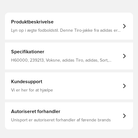
Produktbeskrivelse
Lyn op i ægte fodboldstil. Denne Tiro-jakke fra adidas er
inspireret af banen, og holder dig godt tilpas i blød, varm
fleece. AEROREADY leder fugten væk fra din hud, så du
kan føle dig selvsikker under alle udfordringer. En
lynlåslomme øverst på ærmet giver ekstra plads til dine
Specifikationer
småting. Almindelig pasform Lynlås og opretstående
ribkrave Fleece af 100 % genanvendt polyester
H60000, 239213, Voksne, adidas Tiro, adidas, Sort,
Fugtabsorberende AEROREADY Forlommer med
Kvinder, Træningsjakke, Lange ærmer
kantbånd Lynlåslomme på ærmet Opslag og kant i ribstrik
Kundesupport
Vi er her for at hjælpe
Autoriseret forhandler
Unisport er autoriseret forhandler af førende brands