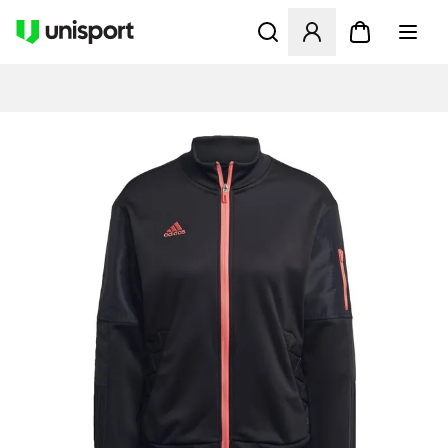
Åbner en Modal til at logge 