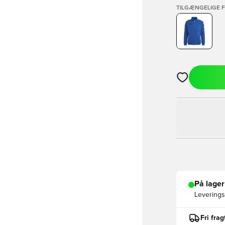
TILGÆNGELIGE 
Åbner en Moda
På lager
Leveringst
Fri fra