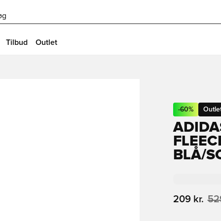
øg
Tilbud
Outlet
-
60
%
Outle
ADIDA
FLEEC
BLÅ/S
209 kr.
529