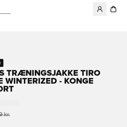
Åbner en Modal ti
t
S TRÆNINGSJAKKE TIRO
E WINTERIZED - KONGE
ORT
 kr.