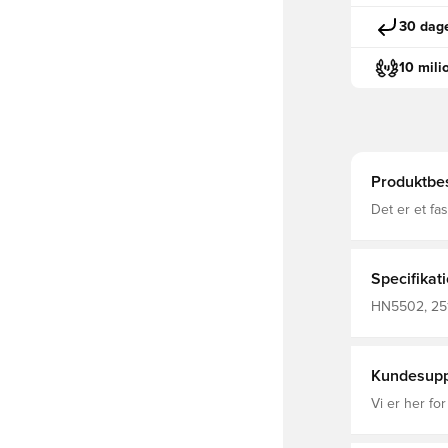
30 dage
10 mili
Produktbes
Det er et fa
Tartan-acce
inspireret af
fleecemateri
AEROREADY si
Specifikat
banen. Normal pasform Fuld lynlås med opretstående krave
Fugtabsorb
HN5502, 2517
for
Træningsjak
Kundesupp
Vi er her for