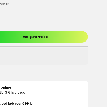
FARVER
Vælg størrelse
l til at logge ind eller tilmelde dig som medlem
 online
id:
3-6 hverdage
gt ved køb over 699 kr