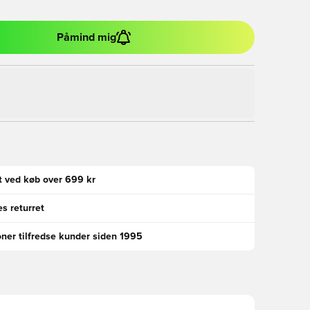
Påmind mig
gt ved køb over 699 kr
s returret
oner tilfredse kunder siden 1995