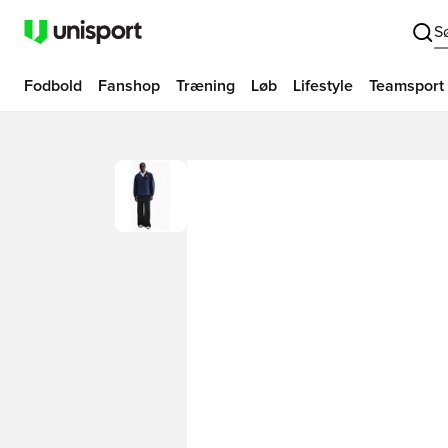
S
Fodbold
Fanshop
Træning
Løb
Lifestyle
Teamsport