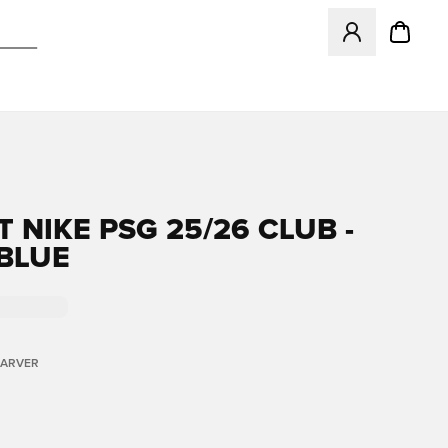
Åbner en Modal ti
 NIKE PSG 25/26 CLUB -
BLUE
FARVER