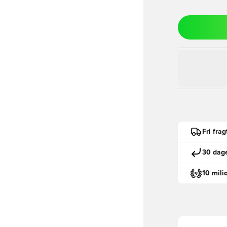
Fri fra
30 dage
10 mili