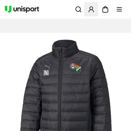
Åbner en Modal til at logge 