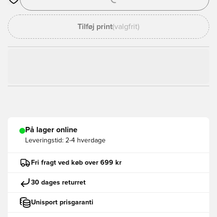
Åbner en Modal til at logge ind eller tilmelde dig som medlem
Tilføj print
(valgfrit)
På lager online
Leveringstid:
2-4 hverdage
Fri fragt ved køb over 699 kr
30 dages returret
Unisport prisgaranti