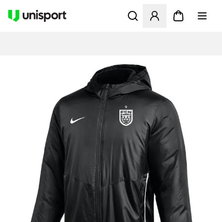
Åbner en Modal til at logge 