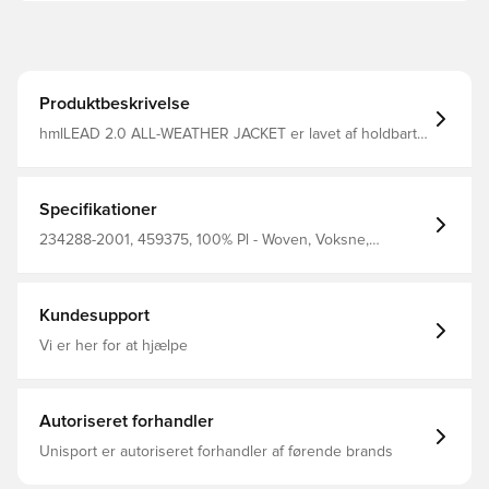
Produktbeskrivelse
hmlLEAD 2.0 ALL-WEATHER JACKET er lavet af holdbart
vævet materiale og har sidelommer til opbevaring. Den
har en fluorinfri, vandafvisende finish, en pakkelig hætte
med justering og indbyggede ventilationszoner for
åndbarhed.
Specifikationer
234288-2001, 459375, 100% Pl - Woven, Voksne,
Hummel, Sort, Mænd, Jakker, Lange ærmer
Kundesupport
Vi er her for at hjælpe
Autoriseret forhandler
Unisport er autoriseret forhandler af førende brands