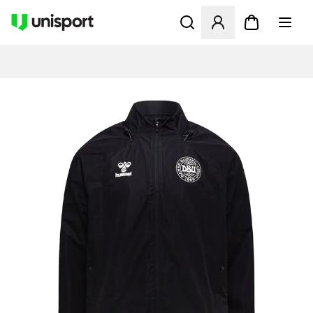
Åbner en Modal til at logge 