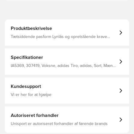
Produktbeskrivelse
Tætsiddende pasform Lynlås og opretstående krave
Yderlag: Dobbeltvævning af 88 % genanvendt polyester /
12 % elastan Øverste fyld foran: Polstring af 100 %
genanvendt polyester Sidestykker: Piqué af 100 %
genanvendt polyester WIND.RDY Vendbar
Specifikationer
Refleksdetaljer
IA5369, 307419, Voksne, adidas Tiro, adidas, Sort, Mænd,
Jakker, Ærmeløse
Kundesupport
Vi er her for at hjælpe
Autoriseret forhandler
Unisport er autoriseret forhandler af førende brands