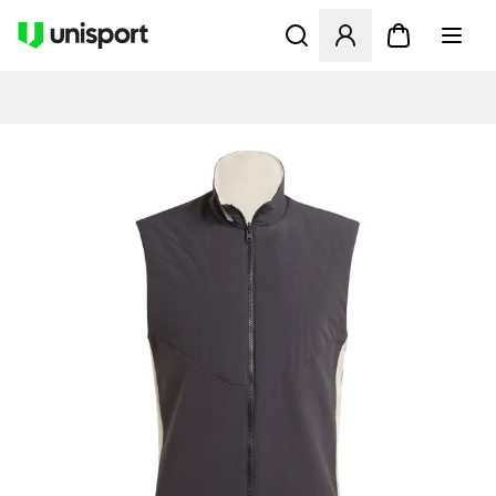
Åbner en Modal til at logge 