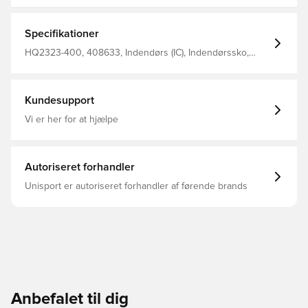
Specifikationer
HQ2323-400, 408633, Indendørs (IC), Indendørssko,
Voksne, Kontrol, Phantom 6, Nike, Mænd, Kvinder,
Women's EURO 2025, Syntetisk, Club, Basic, Uden sok,
Nike Scary Good, Blå, Rød
Kundesupport
Vi er her for at hjælpe
Autoriseret forhandler
Unisport er autoriseret forhandler af førende brands
Anbefalet til dig