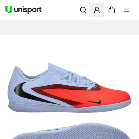
Åbner en Modal til at logge 