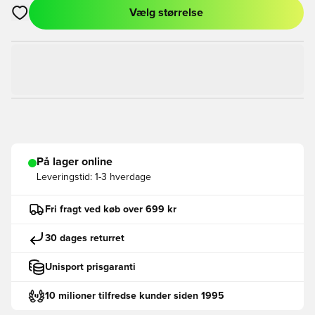
Vælg størrelse
Åbner en Modal til at logge ind eller tilmelde dig som medlem
På lager online
Leveringstid:
1-3 hverdage
Fri fragt ved køb over 699 kr
30 dages returret
Unisport prisgaranti
10 milioner tilfredse kunder siden 1995