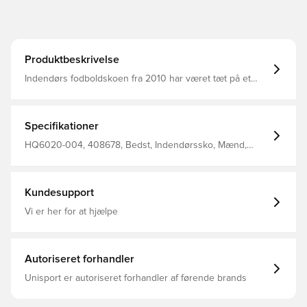
Produktbeskrivelse
Indendørs fodboldskoen fra 2010 har været tæt på et
comeback i noget tid. Ventetiden forbi – den elskede
Gato er tilbage! Denne stilrene udgave er klar til gaderne
og blander førsteklasses læder, ruskind og luftig tekstil
og skaber et lagdelt look, der er let at style.
Specifikationer
HQ6020-004, 408678, Bedst, Indendørssko, Mænd,
Nike, Uden sok, Indendørs (IC), Kontrol, Voksne, Skind,
Grå
Kundesupport
Vi er her for at hjælpe
Autoriseret forhandler
Unisport er autoriseret forhandler af førende brands