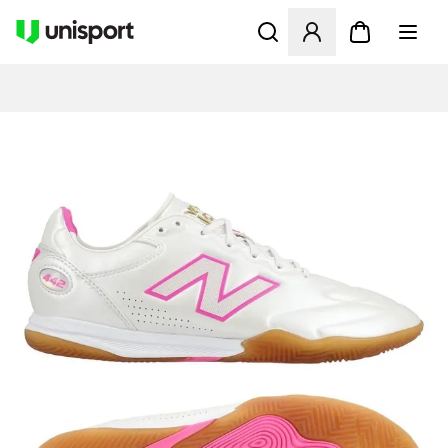
Åbner en Modal til at logge 