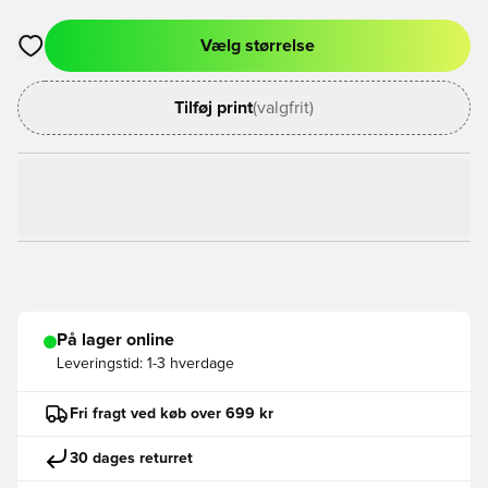
Vælg størrelse
Åbner en Modal til at logge ind eller tilmelde dig som medlem
Tilføj print
(valgfrit)
På lager online
Leveringstid:
1-3 hverdage
Fri fragt ved køb over 699 kr
30 dages returret