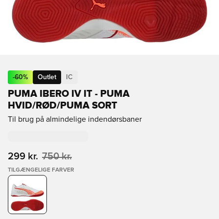
-
60
%
Outlet
IC
PUMA IBERO IV IT - PUMA
HVID/RØD/PUMA SORT
Til brug på almindelige indendørsbaner
299 kr.
750 kr.
TILGÆNGELIGE FARVER