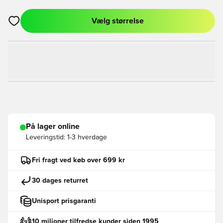
Vælg størrelse
Åbner en Modal til at logge ind eller tilmelde dig som medlem
På lager online
Leveringstid:
1-3 hverdage
Fri fragt ved køb over 699 kr
30 dages returret
Unisport prisgaranti
10 milioner tilfredse kunder siden 1995