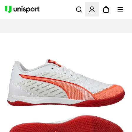
Åbner en Modal til at logge 