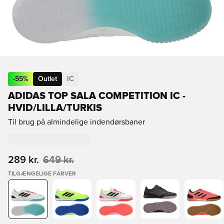
-
55
%
Outlet
IC
ADIDAS TOP SALA COMPETITION IC -
HVID/LILLA/TURKIS
Til brug på almindelige indendørsbaner
289 kr.
649 kr.
TILGÆNGELIGE FARVER