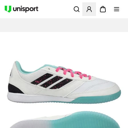
Åbner en Modal til at logge 